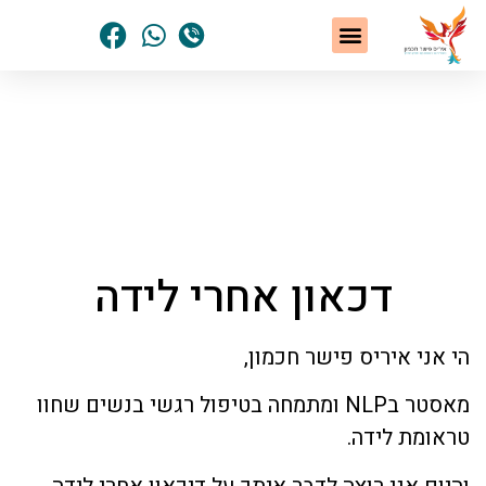
שיטת NLP
תחומי הטיפול
סיפורי הצלחה
נשים שחלמו – והגשימו
הסיפור האישי שלי
דף הבית
»
"מהבור אל האור"
»
דכאון אחרי לידה
דכאון אחרי לידה
הי אני איריס פישר חכמון,
מאסטר בNLP ומתמחה בטיפול רגשי בנשים שחוו
טראומת לידה.