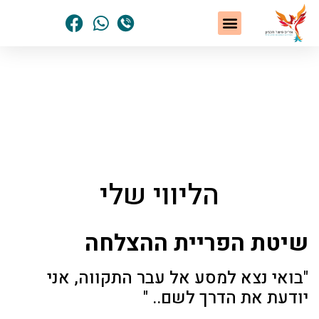
שיטת NLP
תחומי הטיפול
סיפורי הצלחה
נשים שחלמו – והגשימו
הסיפור האישי שלי
דף הבית
»
מאמרים ומידע מאת איריס פישר חכמון
»
הליווי שלי
הליווי שלי
שיטת הפריית ההצלחה
"בואי נצא למסע אל עבר התקווה, אני
יודעת את הדרך לשם.. "​