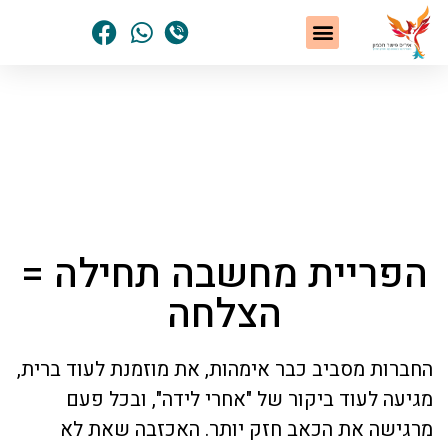
שיטת NLP
תחומי הטיפול
סיפורי הצלחה
נשים שחלמו – והגשימו
הסיפור האישי שלי
דף הבית
»
מאמרים ומידע מאת איריס פישר חכמון
»
הפריית מחשבה תחילה = הצלחה
הפריית מחשבה תחילה =
הצלחה
החברות מסביב כבר אימהות, את מוזמנת לעוד ברית,
מגיעה לעוד ביקור של "אחרי לידה", ובכל פעם
מרגישה את הכאב חזק יותר. האכזבה שאת לא