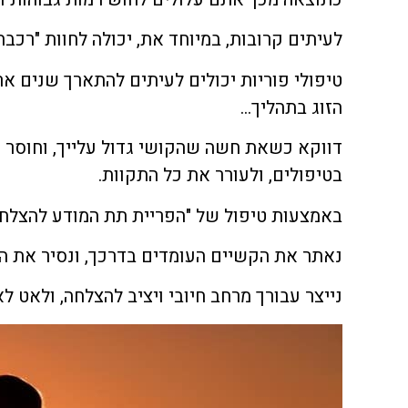
לעיתים קרובות, במיוחד את, יכולה לחוות "רכב
​טיפולי פוריות יכולים לעיתים להתארך שנים א
הזוג בתהליך…
דווקא כשאת חשה שהקושי גדול עלייך, וחוסר ה
בטיפולים, ולעורר את כל התקוות.
​באמצעות טיפול של "הפריית תת המודע להצלחה", המשלב NLP ודמיון מודרך נוכל לעבוד על חסמים ש
נאתר את הקשיים העומדים בדרכך, ונסיר את ה
נייצר עבורך מרחב חיובי ויציב להצלחה, ולאט 