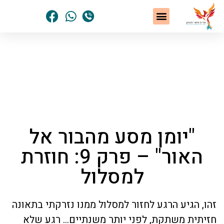
שיטת NLP
תחומי הטיפול
סיפורי הצלחה
נשים שחלמו – והגשימו
הסיפור האישי שלי
דף הבית
»
"מהבור אל האור"
»
"יומן מסע מהבור אל
האור" – פרק 9: חוזרת למסלול
"יומן מסע מהבור אל
האור" – פרק 9: חוזרת
למסלול
זהו, הגיע הרגע לחזור למסלול ממנו נזרקתי בתאונה
חזיתית משתקת, לפני יותר משנתיים… רגע שלא