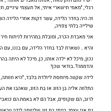
"יש דימום חזק מאוד, אנחנו מאבדים אותה!", 
רגלי, "מאמי תישארי איתי, אל תעצמי עיניים, תי
זה היה בחדר הלידה, עשר דקות אחרי הלידה השק
שילייה בלתי צפויה,
אני מאבדת הכרה, ומובלת במהירות לניתוח חירו
והיא .. נשארת לבד בחדר הלידה, עם בננו, עם 
נכון, מיכל לא ילדה אותו, כן, מיכל לא היתה 
והדממה?..בודאי שכן!
לידה שקטה מיוחסת ליולדת בלבד, "היא חוותה,
התלווה אליה בן הזוג או בת הזוג, שאהבו את הע
לרוב, הם שקופים, אבל הם לא באמת.הם כואבי
גם אני עצמי, הייתי בת זוג שליוותה לידה טראו