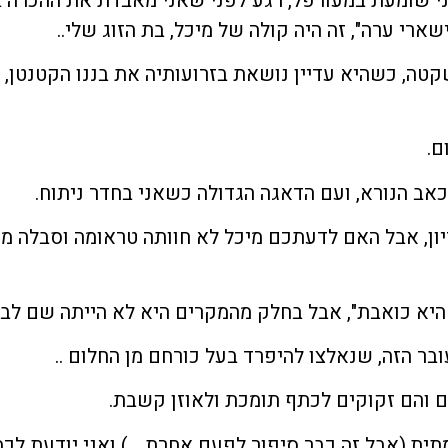
אני שומעת במעורפל, רגע לפני שאני מאבדת את ההכרה 
שארי ערה", זה היה קולה של מיכל, בת הזוג שלי..
טה, כשהיא עדיין נושאת בזרועותיה את בננו הקטנטן, ב
ם.
הכאב הנורא, ועם הדאגה הגדולה כשאני בחדר ניתוח.
בהריון, אבל האם לדעתכם מיכל לא חוותה טראומה וסבלה 
 היא כואבת", אבל בחלק מהמקרים היא לא הייתה שם לבד
ובר הזה, שנאלצו להיפרד בעל כורחם מן החלום ..
ם והם זקוקים לכתף תומכת ולאוזן קשבת.
מתית,(אבל זה כבר סיפור לפעם אחרת …) ואני יודעת לכמ