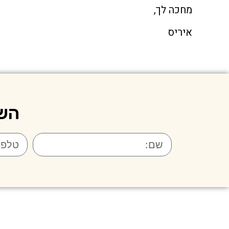
מחכה לך,
איריס
השא