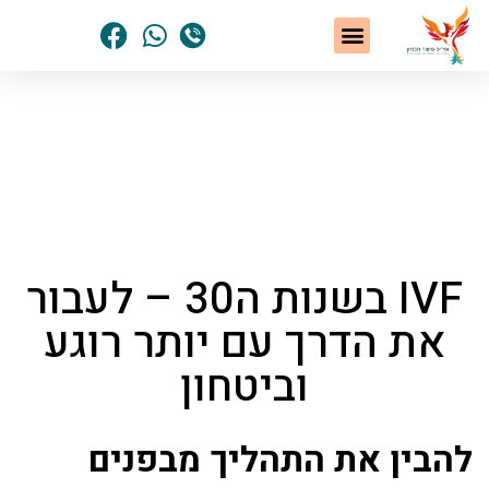
שיטת NLP
תחומי הטיפול
סיפורי הצלחה
נשים שחלמו – והגשימו
הסיפור האישי שלי
דף הבית
»
מאמרים ומידע מאת איריס פישר חכמון
»
IVF
בשנות ה30 – לעבור את הדרך עם יותר רוגע וביטחון
IVF בשנות ה30 – לעבור
את הדרך עם יותר רוגע
וביטחון
להבין את התהליך מבפנים